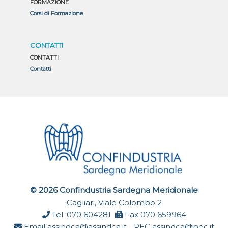
FORMAZIONE
Corsi di Formazione
CONTATTI
CONTATTI
Contatti
© 2026 Confindustria Sardegna Meridionale
Cagliari, Viale Colombo 2
Tel. 070 604281
Fax 070 659964
Email
assindca@assindca.it
- PEC
assindca@pec.it