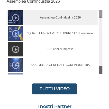
Assemblea Confindustria 2026
Assemblea Confindustria 2026
"QUALE EUROPA PER LE IMPRESE" | Emanuele
Orsini ed Enrico Letta ospiti di Confindustria Sardegna
100 anni di Impresa
ASSEMBLEA GENERALE CONFINDUSTRIA
SARDEGNA MERIDIONALE - 24 LUGLIO 2025
Procedono i lavori in Associazione
TUTTI I VIDEO
Il Decreto Correttivo su Digitalizzazione e
I nostri Partner