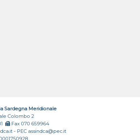
ia Sardegna Meridionale
Viale Colombo 2
81
Fax 070 659964
dca.it
- PEC
assindca@pec.it
0001750928