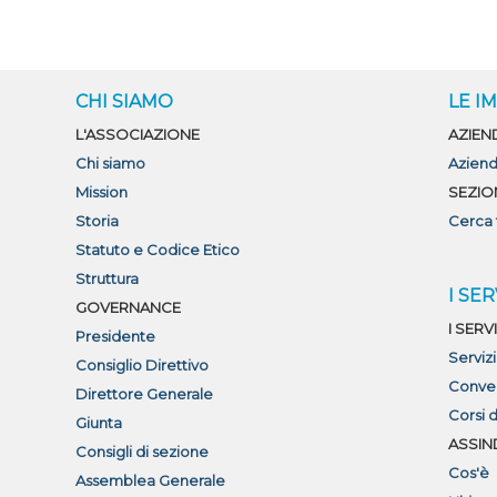
CHI SIAMO
LE I
L'ASSOCIAZIONE
AZIEN
Chi siamo
Aziend
Mission
SEZIO
Storia
Cerca 
Statuto e Codice Etico
Struttura
I SER
GOVERNANCE
I SERVI
Presidente
Serviz
Consiglio Direttivo
Conve
Direttore Generale
Corsi 
Giunta
ASSIN
Consigli di sezione
Cos'è
Assemblea Generale