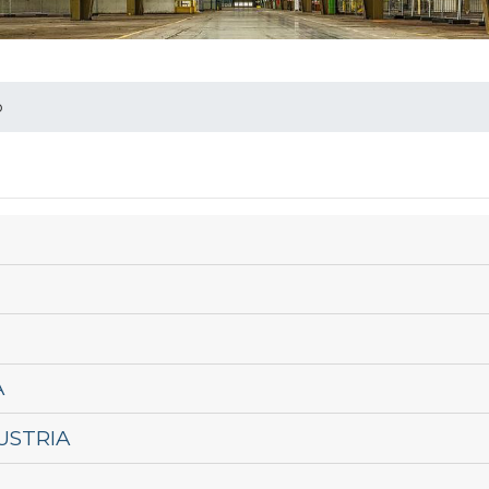
o
A
USTRIA