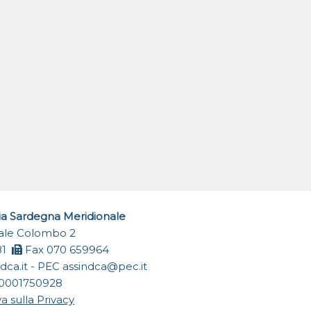
ia Sardegna Meridionale
Viale Colombo 2
81
Fax 070 659964
dca.it
- PEC
assindca@pec.it
0001750928
a sulla Privacy