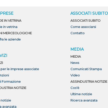
MPRESE
ASSOCIATI SUBIT
DE IN VETRINA
ASSOCIATI SUBITO
e in vetrina
Come associarsi
NI MERCEOLOGICHE
Contatto
fra le aziende
MEDIA
VIZI
MEDIA
ZI
News
i per le imprese associate
Comunicati Stampa
nzioni
Video
di Formazione
ASSINDUSTRIA NOTIZIE
DUSTRIA NOTIZIE
Cos'è
Ultime notizie
 notizie
Ricerca avanzata
a avanzata