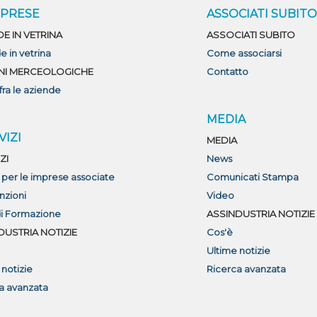
MPRESE
ASSOCIATI SUBIT
DE IN VETRINA
ASSOCIATI SUBITO
e in vetrina
Come associarsi
NI MERCEOLOGICHE
Contatto
fra le aziende
MEDIA
VIZI
MEDIA
ZI
News
i per le imprese associate
Comunicati Stampa
nzioni
Video
di Formazione
ASSINDUSTRIA NOTIZIE
DUSTRIA NOTIZIE
Cos'è
Ultime notizie
 notizie
Ricerca avanzata
a avanzata