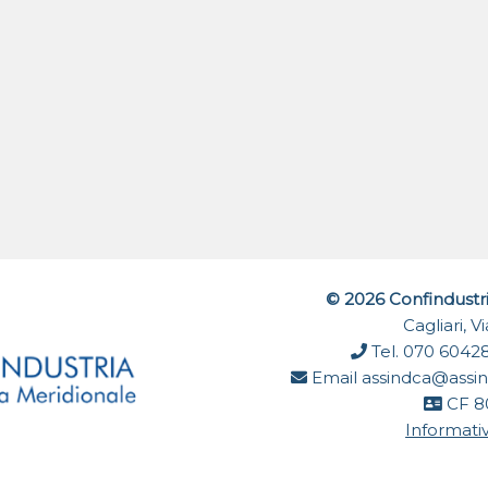
© 2026 Confindustr
Cagliari, 
Tel. 070 6042
Email
assindca@assin
CF 8
Informativ