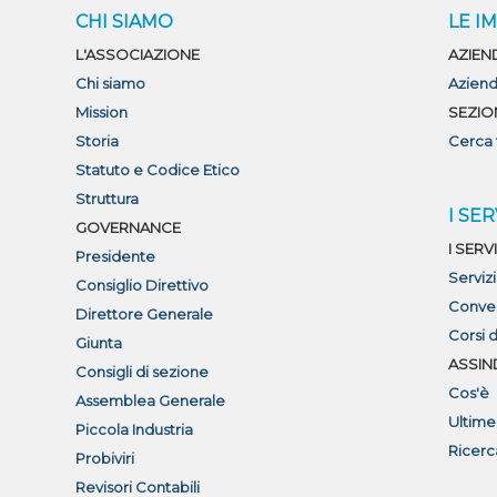
CHI SIAMO
LE I
L'ASSOCIAZIONE
AZIEN
Chi siamo
Aziend
Mission
SEZIO
Storia
Cerca 
Statuto e Codice Etico
Struttura
I SER
GOVERNANCE
I SERVI
Presidente
Serviz
Consiglio Direttivo
Conve
Direttore Generale
Corsi 
Giunta
ASSIN
Consigli di sezione
Cos'è
Assemblea Generale
Ultime
Piccola Industria
Ricerc
Probiviri
Revisori Contabili