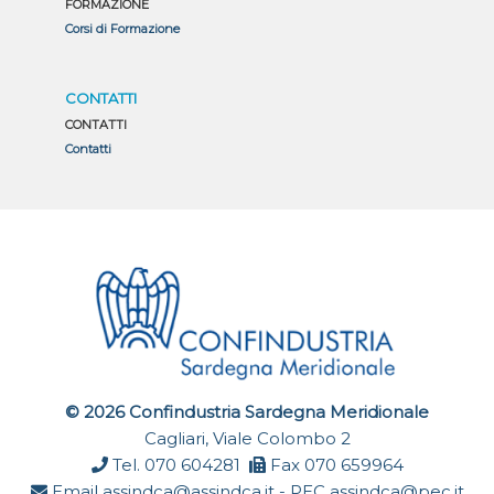
FORMAZIONE
Corsi di Formazione
CONTATTI
CONTATTI
Contatti
© 2026 Confindustria Sardegna Meridionale
Cagliari, Viale Colombo 2
Tel. 070 604281
Fax 070 659964
Email
assindca@assindca.it
- PEC
assindca@pec.it