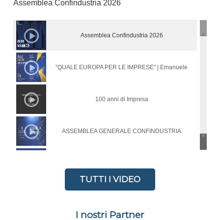
Assemblea Confindustria 2026
Assemblea Confindustria 2026
"QUALE EUROPA PER LE IMPRESE" | Emanuele
Orsini ed Enrico Letta ospiti di Confindustria Sardegna
100 anni di Impresa
ASSEMBLEA GENERALE CONFINDUSTRIA
SARDEGNA MERIDIONALE - 24 LUGLIO 2025
Procedono i lavori in Associazione
TUTTI I VIDEO
Il Decreto Correttivo su Digitalizzazione e
I nostri Partner