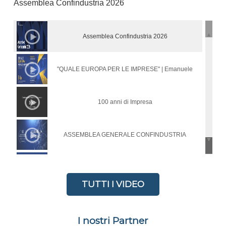
Assemblea Confindustria 2026
Assemblea Confindustria 2026
"QUALE EUROPA PER LE IMPRESE" | Emanuele
Orsini ed Enrico Letta ospiti di Confindustria Sardegna
100 anni di Impresa
ASSEMBLEA GENERALE CONFINDUSTRIA
SARDEGNA MERIDIONALE - 24 LUGLIO 2025
Procedono i lavori in Associazione
TUTTI I VIDEO
Il Decreto Correttivo su Digitalizzazione e
I nostri Partner