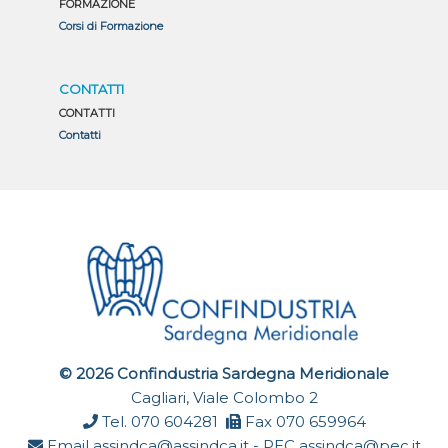
FORMAZIONE
Corsi di Formazione
CONTATTI
CONTATTI
Contatti
© 2026 Confindustria Sardegna Meridionale
Cagliari, Viale Colombo 2
Tel. 070 604281
Fax 070 659964
Email
assindca@assindca.it
- PEC
assindca@pec.it